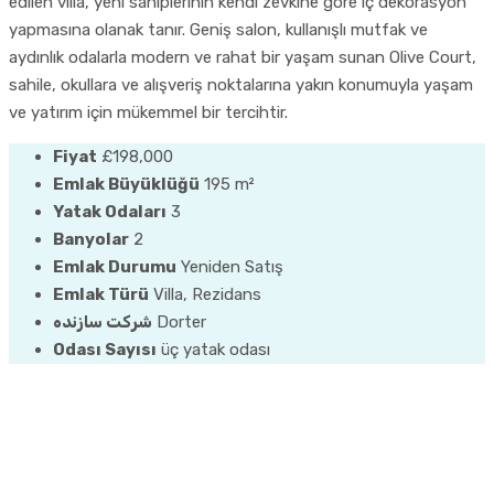
edilen villa, yeni sahiplerinin kendi zevkine göre iç dekorasyon
yapmasına olanak tanır. Geniş salon, kullanışlı mutfak ve
aydınlık odalarla modern ve rahat bir yaşam sunan Olive Court,
sahile, okullara ve alışveriş noktalarına yakın konumuyla yaşam
ve yatırım için mükemmel bir tercihtir.
Fiyat
£198,000
Emlak Büyüklüğü
195 m²
Yatak Odaları
3
Banyolar
2
Emlak Durumu
Yeniden Satış
Emlak Türü
Villa, Rezidans
شرکت سازنده
Dorter
Odası Sayısı
üç yatak odası