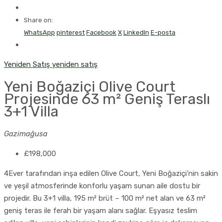
Share on:
WhatsApp
pinterest
Facebook
X
LinkedIn
E-posta
Yeniden Satış
yeniden satış
Yeni Boğaziçi Olive Court
Projesinde 63 m² Geniş Teraslı
3+1 Villa
Gazimağusa
£198,000
4Ever tarafından inşa edilen Olive Court, Yeni Boğaziçi’nin sakin
ve yeşil atmosferinde konforlu yaşam sunan aile dostu bir
projedir. Bu 3+1 villa, 195 m² brüt – 100 m² net alan ve 63 m²
geniş teras ile ferah bir yaşam alanı sağlar. Eşyasız teslim