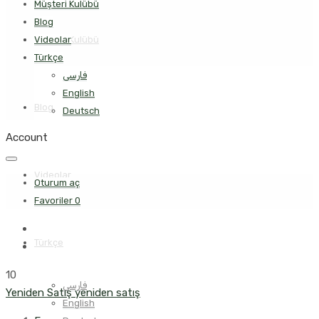
Müşteri Kulübü
Blog
Müşteri Kulübü
Videolar
Türkçe
فارسی
English
Blog
Deutsch
Account
Videolar
Oturum aç
Favoriler
0
Türkçe
10
فارسی
Yeniden Satış
yeniden satış
English