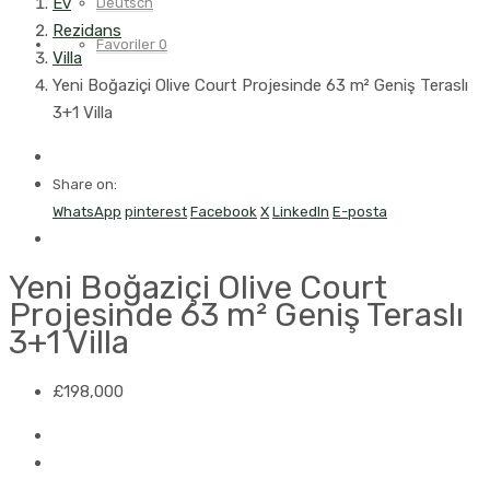
Ev
Deutsch
Rezidans
Favoriler
0
Villa
Yeni Boğaziçi Olive Court Projesinde 63 m² Geniş Teraslı
3+1 Villa
Share on:
WhatsApp
pinterest
Facebook
X
LinkedIn
E-posta
Yeni Boğaziçi Olive Court
Projesinde 63 m² Geniş Teraslı
3+1 Villa
£198,000