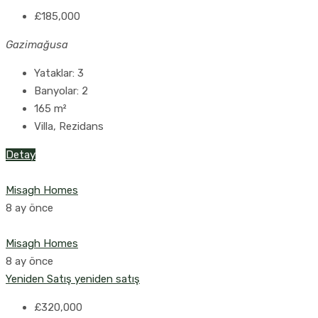
£185,000
Gazimağusa
Yataklar:
3
Banyolar:
2
165
m²
Villa, Rezidans
Detay
Misagh Homes
8 ay önce
Misagh Homes
8 ay önce
Yeniden Satış
yeniden satış
£320,000