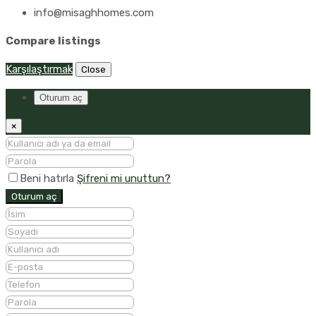
info@misaghhomes.com
Compare listings
Karşılaştırmak
Close
Oturum aç
×
Beni hatırla
Şifreni mi unuttun?
Oturum aç