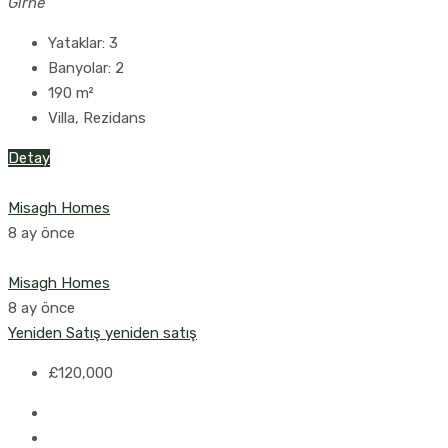
Girne
Yataklar:
3
Banyolar:
2
190
m²
Villa, Rezidans
Detay
Misagh Homes
8 ay önce
Misagh Homes
8 ay önce
Yeniden Satış
yeniden satış
£120,000