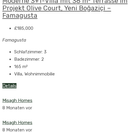
Moderne 3+1-Villa mit 38 m² Terrasse im
Projekt Olive Court, Yeni Boğaziçi –
Famagusta
£185,000
Famagusta
Schlafzimmer:
3
Badezimmer:
2
165
m²
Villa, Wohnimmobilie
Details
Misagh Homes
8 Monaten vor
Misagh Homes
8 Monaten vor