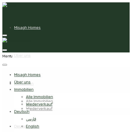
Misagh Homes
Über uns
Menu
Misagh Homes
Über uns
Immobilien
Immobilien
Alle Immobilien
Alle Immobilien
Wiederverkauf
Wiederverkauf
Deutsch
فارسی
Deutsch
English