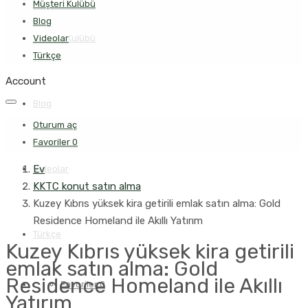
Müşteri Kulübü
Blog
Müşteri Kulübü
Videolar
Türkçe
Account
Blog
Oturum aç
Favoriler
0
Ev
Videolar
KKTC konut satın alma
Kuzey Kıbrıs yüksek kira getirili emlak satın alma: Gold
Residence Homeland ile Akıllı Yatırım
Türkçe
Kuzey Kıbrıs yüksek kira getirili
emlak satın alma: Gold
Residence Homeland ile Akıllı
Favoriler
0
Yatırım