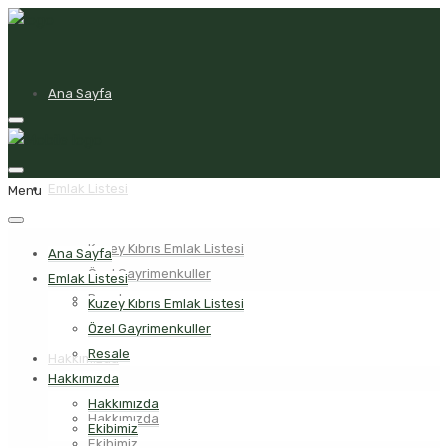
Ana Sayfa
Emlak Listesi
Menu
Kuzey Kıbrıs Emlak Listesi
Ana Sayfa
Özel Gayrimenkuller
Emlak Listesi
Resale
Kuzey Kıbrıs Emlak Listesi
Özel Gayrimenkuller
Resale
Hakkımızda
Hakkımızda
Hakkımızda
Hakkımızda
Ekibimiz
Ekibimiz