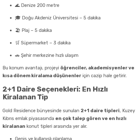
🌊 Denize 200 metre
🎓 Doğu Akdeniz Üniversitesi – 5 dakika
🏖️ Plaj – 5 dakika
🛒 Süpermarket – 3 dakika
🚗 Şehir merkezine hızlı ulaşım
Bu konum avantajı, projeyi
öğrenciler, akademisyenler ve
kısa dönem kiralama düşünenler
için cazip hale getirir.
2+1 Daire Seçenekleri: En Hızlı
Kiralanan Tip
Gold Residence bünyesinde sunulan
2+1 daire tipleri
, Kuzey
Kıbrıs emlak piyasasında
en çok talep gören ve en hızlı
kiralanan
konut tipleri arasında yer alır.
Geniş ve kullanışlı planlama