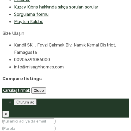
Kuzey Kıbrıs hakkında sıkça sorulan sorular
Sorgulama formu
Müşteri Kulübü
Bize Ulaşın
Kandil SK, , Fevzi Çakmak Blv, Namık Kemal District,
Famagusta
00905391086000
info@misaghhomes.com
Compare listings
Karşılaştırmak
Close
Oturum aç
×