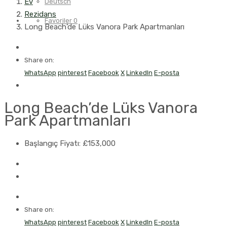
Ev
Deutsch
Rezidans
Favoriler
0
Long Beach’de Lüks Vanora Park Apartmanları
Share on:
WhatsApp
pinterest
Facebook
X
LinkedIn
E-posta
Long Beach’de Lüks Vanora
Park Apartmanları
Başlangıç Fiyatı:
£153,000
Share on:
WhatsApp
pinterest
Facebook
X
LinkedIn
E-posta