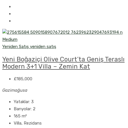
Yeniden Satış
yeniden satış
Yeni Boğaziçi Olive Court’ta Geniş Teraslı
Modern 3+1 Villa – Zemin Kat
£185,000
Gazimağusa
Yataklar:
3
Banyolar:
2
165
m²
Villa, Rezidans