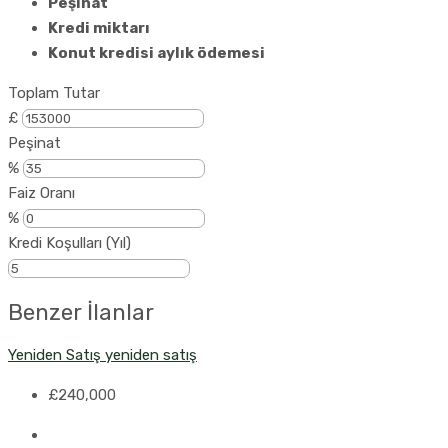
Peşinat
Kredi miktarı
Konut kredisi aylık ödemesi
Toplam Tutar
£
Peşinat
%
Faiz Oranı
%
Kredi Koşulları (Yıl)
Benzer İlanlar
Yeniden Satış
yeniden satış
£240,000