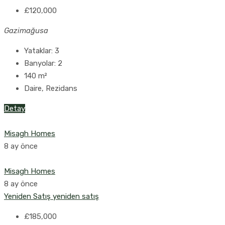
£120,000
Gazimağusa
Yataklar:
3
Banyolar:
2
140
m²
Daire, Rezidans
Detay
Misagh Homes
8 ay önce
Misagh Homes
8 ay önce
Yeniden Satış
yeniden satış
£185,000