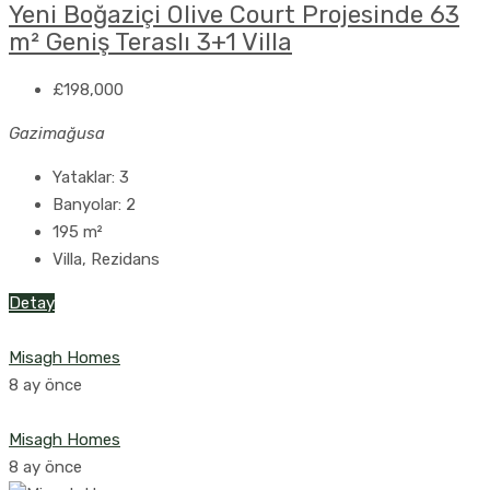
Yeni Boğaziçi Olive Court Projesinde 63
m² Geniş Teraslı 3+1 Villa
£198,000
Gazimağusa
Yataklar:
3
Banyolar:
2
195
m²
Villa, Rezidans
Detay
Misagh Homes
8 ay önce
Misagh Homes
8 ay önce