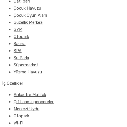
Çatı barı
Çocuk Havuzu
Çocuk Oyun Alanı
Güzellik Merkezi
GYM
Otopark
Sauna
SPA
Su Parkı
Süpermarket
Yüzme Havuzu
İç Özellikler
Ankastre Mutfak
Çift camlı pencereler
Merkezi Uydu
Otopark
Wi-Fi