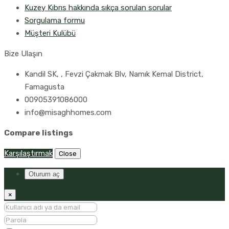
Kuzey Kıbrıs hakkında sıkça sorulan sorular
Sorgulama formu
Müşteri Kulübü
Bize Ulaşın
Kandil SK, , Fevzi Çakmak Blv, Namık Kemal District,
Famagusta
00905391086000
info@misaghhomes.com
Compare listings
Karşılaştırmak
Close
Oturum aç
×