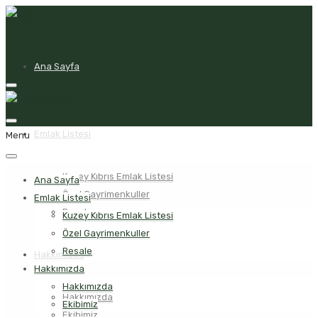
Ana Sayfa
Emlak Listesi
Menu
Kuzey Kıbrıs Emlak Listesi
Ana Sayfa
Özel Gayrimenkuller
Emlak Listesi
Resale
Kuzey Kıbrıs Emlak Listesi
Özel Gayrimenkuller
Resale
Hakkımızda
Hakkımızda
Hakkımızda
Hakkımızda
Ekibimiz
Ekibimiz