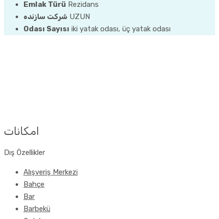
Emlak Türü
Rezidans
شرکت سازنده
UZUN
Odası Sayısı
iki yatak odası, üç yatak odası
امکانات
Dış Özellikler
Alışveriş Merkezi
Bahçe
Bar
Barbekü