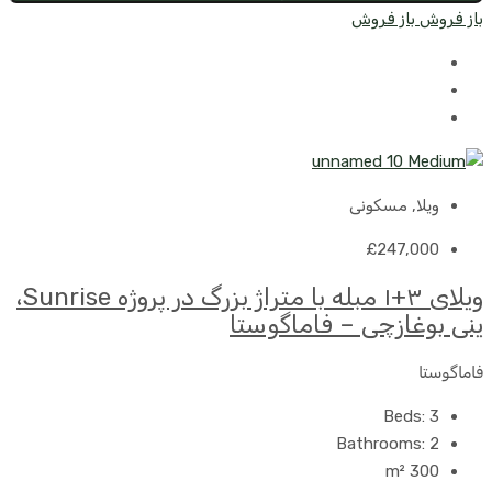
باز فروش
باز فروش
ویلا, مسکونی
£247,000
ویلای ۳+۱ مبله با متراژ بزرگ در پروژه Sunrise،
ینی بوغازچی – فاماگوستا
فاماگوستا
Beds:
3
Bathrooms:
2
m²
300