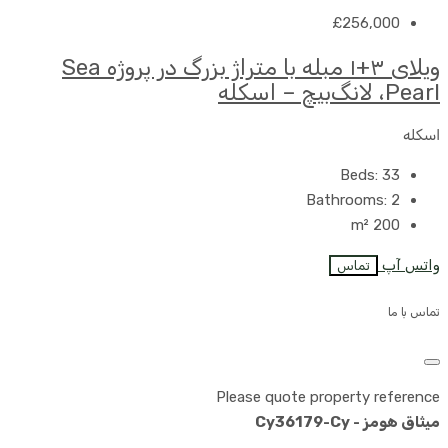
£256,000
ویلای ۳+۱ مبله با متراژ بزرگ در پروژه Sea
Pearl، لانگ‌بیچ – اسکله
اسکله
Beds:
33
Bathrooms:
2
m²
200
واتس آپ
تماس
تماس با ما
Please quote property reference
میثاق هومز - Cy36179-Cy