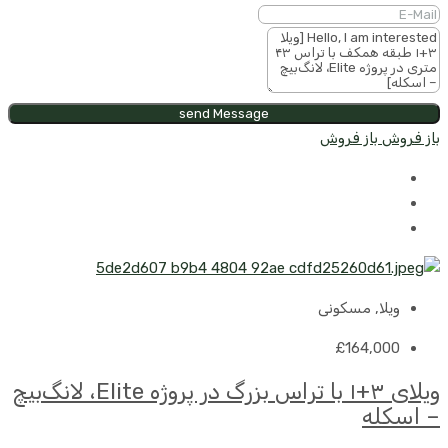
send Message
باز فروش
باز فروش
ویلا, مسکونی
£164,000
ویلای ۳+۱ با تراس بزرگ در پروژه Elite، لانگ‌بیچ
– اسکله