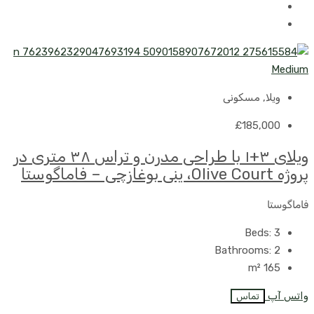
ویلا, مسکونی
£185,000
ویلای ۳+۱ با طراحی مدرن و تراس ۳۸ متری در
پروژه Olive Court، ینی بوغازچی – فاماگوستا
فاماگوستا
Beds:
3
Bathrooms:
2
m²
165
واتس آپ
تماس