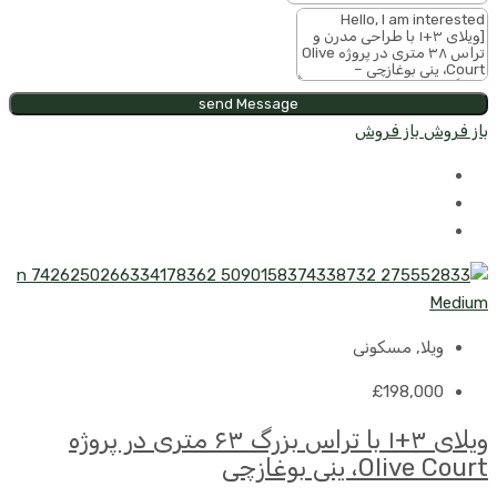
send Message
باز فروش
باز فروش
ویلا, مسکونی
£198,000
ویلای ۳+۱ با تراس بزرگ ۶۳ متری در پروژه
Olive Court، ینی بوغازچی