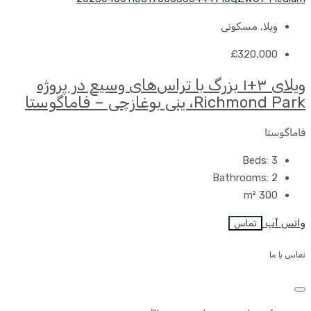
ویلا, مسکونی
£320,000
ویلای ۳+۱ بزرگ با تراس‌های وسیع در پروژه
Richmond Park، ینی بوغازچی – فاماگوستا
فاماگوستا
Beds:
3
Bathrooms:
2
m²
300
واتس آپ
تماس
تماس با ما