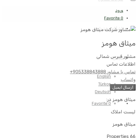
ورود
Favorite
0
باشگاه مشتریان
میثاق هومز
مشاور
قبرس شمالی
فارسی
اطلاعات تماس
تماس با مشاور
905338843888+
English
واتساپ
Türkçe
ارسال ایمیل
Deutsch
میثاق هومز در:
Favorite
0
لیست املاک
میثاق هومز
66 Properties