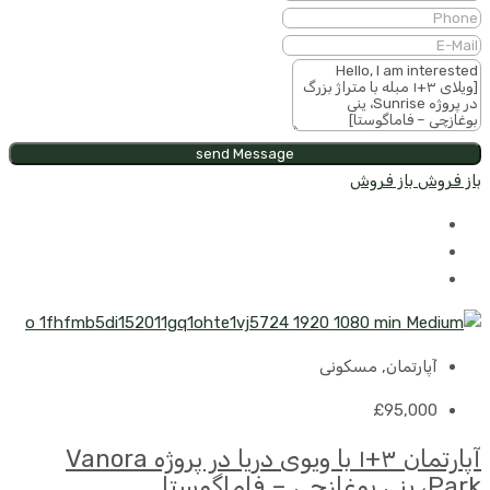
send Message
باز فروش
باز فروش
آپارتمان, مسکونی
£95,000
آپارتمان ۳+۱ با ویوی دریا در پروژه Vanora
Park، ینی بوغازچی – فاماگوستا