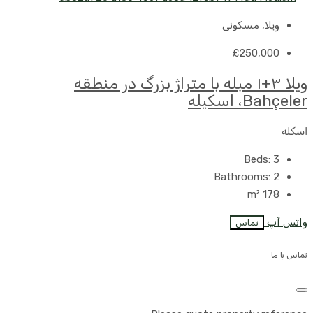
ویلا, مسکونی
£250,000
ویلا ۳+۱ مبله با متراژ بزرگ در منطقه
Bahçeler، اسکیله
اسکله
Beds:
3
Bathrooms:
2
m²
178
واتس آپ
تماس
تماس با ما