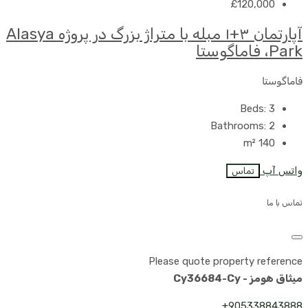
£120,000
آپارتمان ۳+۱ مبله با متراژ بزرگ در پروژه Alasya
Park، فاماگوستا
فاماگوستا
Beds:
3
Bathrooms:
2
m²
140
واتس آپ
تماس
تماس با ما
Please quote property reference
میثاق هومز - Cy36684-Cy
905338843888+