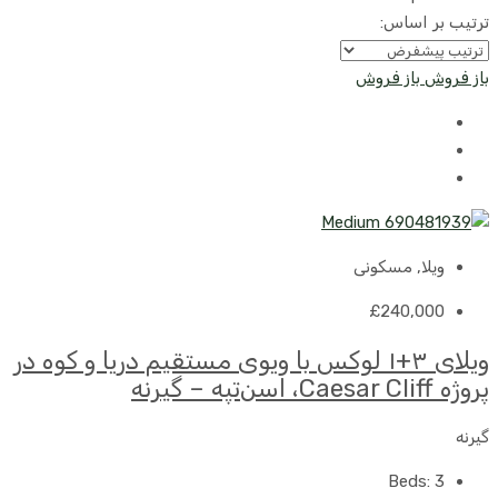
ترتیب بر اساس:
باز فروش
باز فروش
ویلا, مسکونی
£240,000
ویلای ۳+۱ لوکس با ویوی مستقیم دریا و کوه در
پروژه Caesar Cliff، اسن‌تپه – گیرنه
گیرنه
Beds:
3