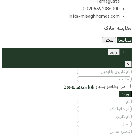
Famagusta
00905391086000
info@misaghhomes.com
مقایسه املاک
مقایسه
بستن
ورود
×
مرا بخاطر بسپار
بازیابی رمز عبور؟
ورود