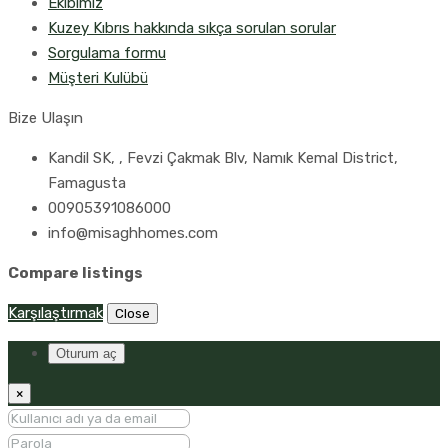
Ekibimiz
Kuzey Kıbrıs hakkında sıkça sorulan sorular
Sorgulama formu
Müşteri Kulübü
Bize Ulaşın
Kandil SK, , Fevzi Çakmak Blv, Namık Kemal District,
Famagusta
00905391086000
info@misaghhomes.com
Compare listings
Karşılaştırmak
Close
Oturum aç
×