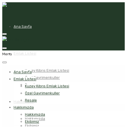
Ana Sayfa
Emlak Listesi
Menu
Kuzey Kıbrıs Emlak Listesi
Ana Sayfa
Özel Gayrimenkuller
Emlak Listesi
Resale
Kuzey Kıbrıs Emlak Listesi
Özel Gayrimenkuller
Resale
Hakkımızda
Hakkımızda
Hakkımızda
Hakkımızda
Ekibimiz
Ekibimiz