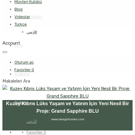
Müşteri Kulübü
Blog
Müşteri Kulübü
Videolar
Türkçe
فارسی
Account
Blog
Oturum aç
Favoriler
0
Videolar
Makaleleri Ara
Türkçe
Kuzey Kıbrıs Lüks Yaşam ve Yatırım İçin Yeni Nesil Bir
Proje: Grand Sapphire BLU
www.misaghhomes.com
فارسی
Favoriler
0