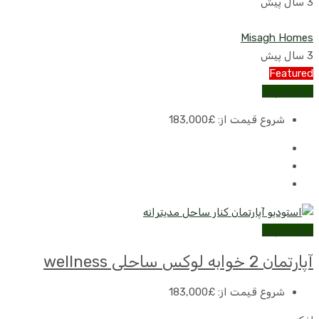
3 سال پیش
Misagh Homes
3 سال پیش
Featured
برای فروش
شروع قیمت از:
£183,000
برای فروش
آپارتمان 2 خوابه لوکس ساحلی wellness
شروع قیمت از:
£183,000