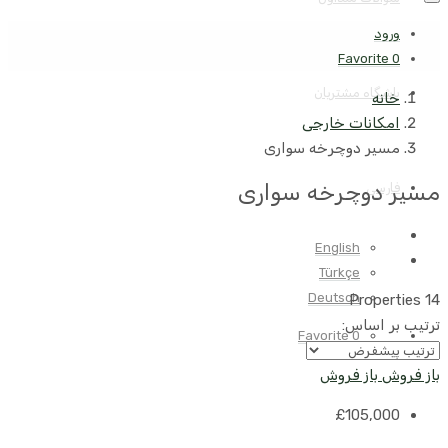
ورود
Favorite
0
باشگاه مشتریان
خانه
امکانات خارجی
مسیر دوچرخه سواری
مسیر دوچرخه سواری
فارسی
English
Türkçe
Deutsch
14 Properties
ترتیب بر اساس:
Favorite
0
باز فروش
باز فروش
£105,000