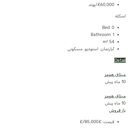
£60,000
/پوند
اسکله
Bed:
0
Bathroom:
1
m²
54
آپارتمان, استودیو, مسکونی
Detail
میثاق هومز
10 ماه پیش
میثاق هومز
10 ماه پیش
باز فروش
قیمت:
£85,000
/£