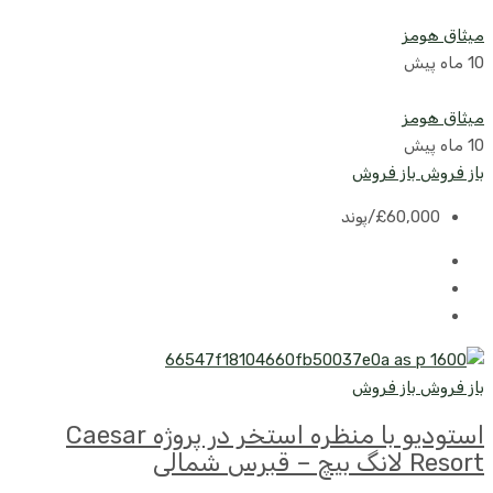
میثاق هومز
10 ماه پیش
میثاق هومز
10 ماه پیش
باز فروش
باز فروش
£60,000
/پوند
باز فروش
باز فروش
استودیو با منظره استخر در پروژه Caesar
Resort لانگ بیچ – قبرس شمالی